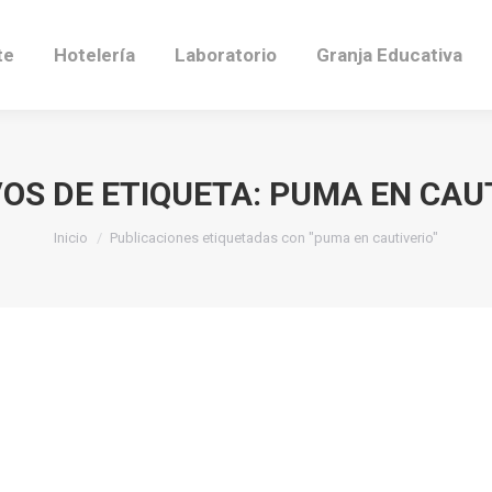
te
Hotelería
Laboratorio
Granja Educativa
OS DE ETIQUETA:
PUMA EN CAU
Estás aquí:
Inicio
Publicaciones etiquetadas con "puma en cautiverio"