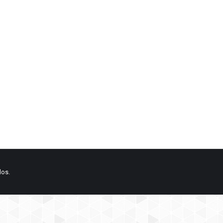
resenta la parte superior de la cabeza negruzca, el resto de la mism
le observa una mancha alar clara y la cola blanquecina que termina 
dos.