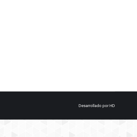
a y el cuello blanco grisáceo, y el dorso y pecho con
con una banda negra.
Desarrollado por
HD