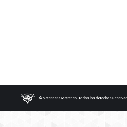
Un Traro en rehabilitación
Historias de Rescate
Por
metrencoad
18 marzo, 2015
Es un ave rapaz que mide entre 55 y 60 cm de largo. P
líneas anchas pardas y blanco grisáceo. En vuelo se 
© Veterinaria Metrenco .Todos los derechos Reserva