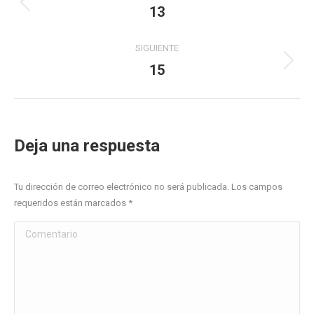
entre
13
Álbum
anterior:
álbumes
SIGUIENTE
15
Álbum
siguiente:
Deja una respuesta
Tu dirección de correo electrónico no será publicada. Los campos
requeridos están marcados
*
Comentario