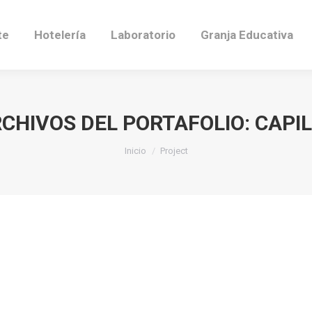
te
Hotelería
Laboratorio
Granja Educativa
CHIVOS DEL PORTAFOLIO:
CAPI
Estás aquí:
Inicio
Project