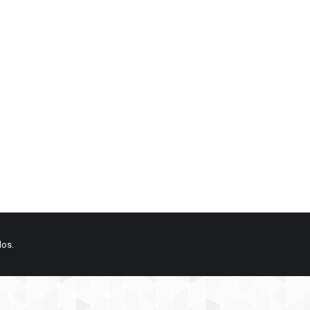
rio
dos.