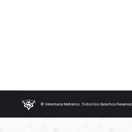
Capilla
Capilla
Por
metrencoad
2 enero, 2018
Deja un comenta
© Veterinaria Metrenco .Todos los derechos Reserva