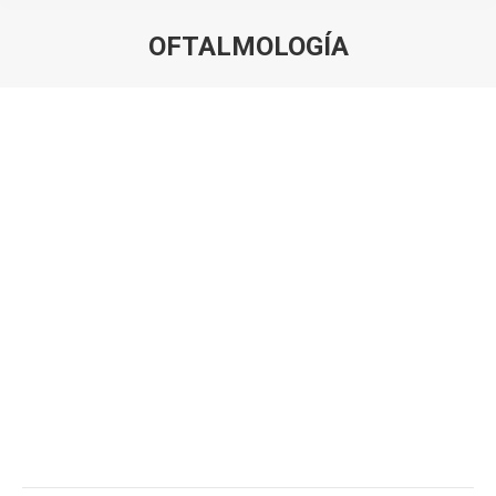
­OFTALMOLOGÍA
Estás aquí: