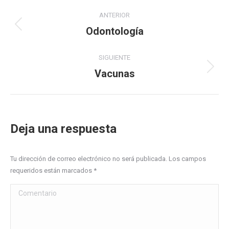
Navegación
ANTERIOR
entre
Odontología
Proyecto
anterior
proyectos
SIGUIENTE
­Vacunas
Proyecto
siguiente
Deja una respuesta
Tu dirección de correo electrónico no será publicada. Los campos
requeridos están marcados
*
Comentario