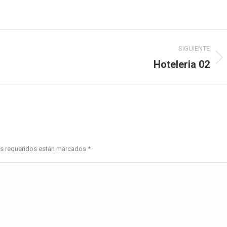
SIGUIENTE
Hoteleria 02
Proyecto
siguiente
pos requeridos están marcados
*