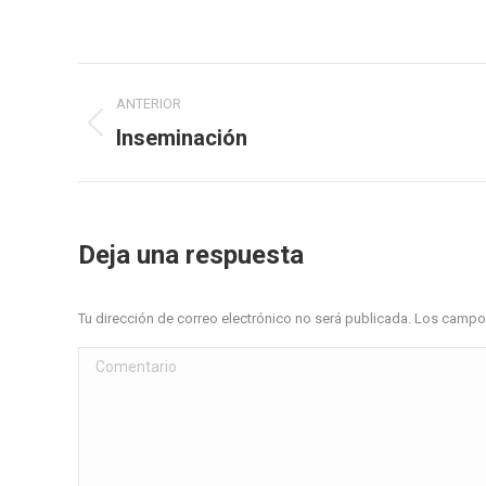
Navegación
ANTERIOR
entre
­Inseminación
Proyecto
anterior
proyectos
Deja una respuesta
Tu dirección de correo electrónico no será publicada. Los cam
Comentario