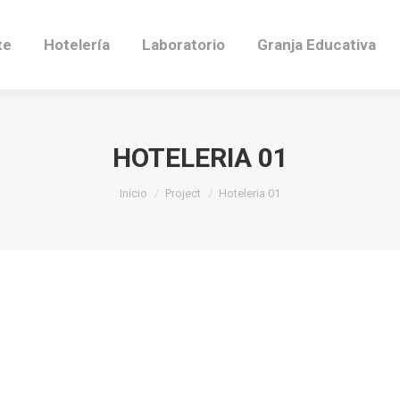
te
Hotelería
Laboratorio
Granja Educativa
HOTELERIA 01
Estás aquí:
Inicio
Project
Hoteleria 01