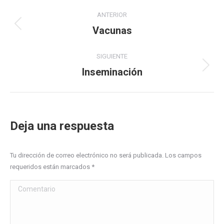
Navegación
ANTERIOR
entre
­Vacunas
Proyecto
anterior
proyectos
SIGUIENTE
­Inseminación
Proyecto
siguiente
Deja una respuesta
Tu dirección de correo electrónico no será publicada. Los campos
requeridos están marcados
*
Comentario